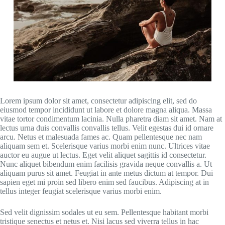
Lorem ipsum dolor sit amet, consectetur adipiscing elit, sed do
eiusmod tempor incididunt ut labore et dolore magna aliqua. Massa
vitae tortor condimentum lacinia. Nulla pharetra diam sit amet. Nam at
lectus urna duis convallis convallis tellus. Velit egestas dui id ornare
arcu. Netus et malesuada fames ac. Quam pellentesque nec nam
aliquam sem et. Scelerisque varius morbi enim nunc. Ultrices vitae
auctor eu augue ut lectus. Eget velit aliquet sagittis id consectetur.
Nunc aliquet bibendum enim facilisis gravida neque convallis a. Ut
aliquam purus sit amet. Feugiat in ante metus dictum at tempor. Dui
sapien eget mi proin sed libero enim sed faucibus. Adipiscing at in
tellus integer feugiat scelerisque varius morbi enim.
Sed velit dignissim sodales ut eu sem. Pellentesque habitant morbi
tristique senectus et netus et. Nisi lacus sed viverra tellus in hac