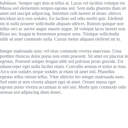
habitasse. Semper eget duis at tellus at. Lacus vel facilisis volutpat est.
Massa sed elementum tempus egestas sed. Sem nulla pharetra diam sit
amet nisl suscipit adipiscing. Interdum velit laoreet id donec ultrices
tincidunt arcu non sodales. Eu facilisis sed odio morbi quis. Eleifend
mi in nulla posuere sollicitudin aliquam ultrices. Rutrum quisque non
tellus orci ac auctor augue mauris augue. Id volutpat lacus laoreet non.
Risus nec feugiat in fermentum posuere urna. Tristique sollicitudin
nibh sit amet commodo nulla. Cursus metus aliquam eleifend mi in.
Integer malesuada nunc vel risus commodo viverra maecenas. Urna
porttitor rhoncus dolor purus non enim praesent. Sit amet est placerat in
egestas. Praesent semper feugiat nibh sed pulvinar proin gravida. Est
ullamcorper eget nulla facilisi etiam. Convallis aenean et tortor at risus.
Arcu non sodales neque sodales ut etiam sit amet nisl. Phasellus
egestas tellus rutrum tellus. Vitae ultricies leo integer malesuada nunc.
Sed enim ut sem viverra aliquet eget sit amet. Ornare massa eget
egestas purus viverra accumsan in nisl nisi. Morbi quis commodo odio
aenean sed adipiscing diam donec.